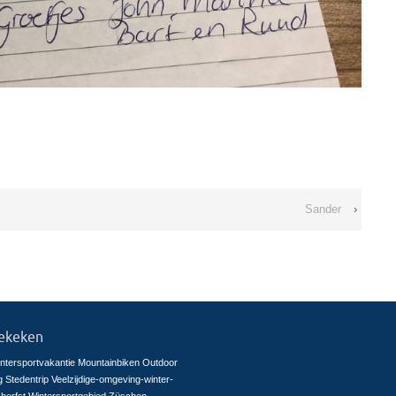
Sander
›
ekeken
ntersportvakantie
Mountainbiken
Outdoor
g
Stedentrip
Veelzijdige-omgeving-winter-
herfst
Wintersportgebied Züschen