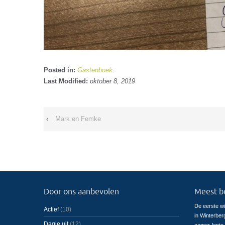
Posted in:
Gastenboek
.
Last Modified:
oktober 8, 2019
‹
Mark en Femke
Door ons aanbevolen
Meest b
De eerste wi
Actief
(10)
in Winterber
Dagje uit
(12)
zomer-lente-