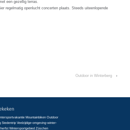
et een gezellig terras.
er regelmatig openlucht concerten plaats. Steeds uiteenlopende
Outdoor in Winterberg
›
ekeken
ntersportvakantie
Mountainbiken
Outdoor
g
Stedentrip
Veelzijdige-omgeving-winter-
herfst
Wintersportgebied Züschen