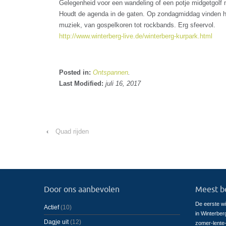
Gelegenheid voor een wandeling of een potje midgetgolf m
Houdt de agenda in de gaten. Op zondagmiddag vinden hi
muziek, van gospelkoren tot rockbands. Erg sfeervol.
http://www.winterberg-live.de/winterberg-kurpark.html
Posted in:
Ontspannen
.
Last Modified:
juli 16, 2017
‹
Quad rijden
Door ons aanbevolen
Meest b
De eerste wi
Actief
(10)
in Winterber
Dagje uit
(12)
zomer-lente-